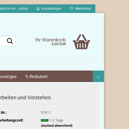
eibt in mir : online
Kundenlogin
Merkzettel
Suche...
Ihr Warenkorb
0,00 EUR
onstiges
% Reduziert
⌂
rbeiten und Vorstehen
.Nr.:
57411
rbeitungszeit:
1-2 Tage
(Ausland abweichend)