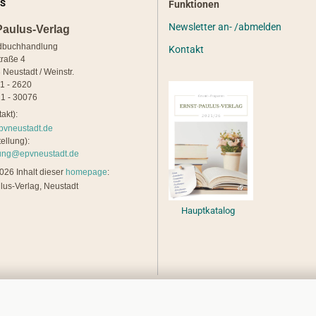
S
Funktionen
Newsletter an- /abmelden
Paulus-Verlag
dbuchhandlung
Kontakt
traße 4
 Neustadt / Weinstr.
21 - 2620
1 - 30076
akt):
pvneustadt.de
ellung):
lung@epvneustadt.de
26 Inhalt dieser
homepage
:
lus-Verlag, Neustadt
Hauptkatalog