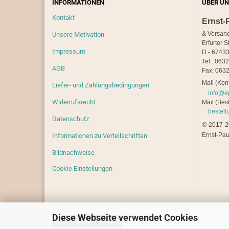
INFORMATIONEN
ÜBER UN
Kontakt
Ernst-
& Versan
Unsere Motivation
Erfurter S
Impressum
D - 67433
Tel.: 063
AGB
Fax: 0632
Mail (Kont
Liefer- und Zahlungsbedingungen
info@e
Widerrufsrecht
Mail (Best
bestel
Datenschutz
©
2017-20
Ernst-Pau
Informationen zu Verteilschriften
Bildnachweise
Cookie Einstellungen
Diese Webseite verwendet Cookies
Vertrag widerrufen