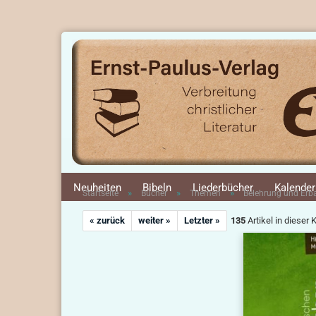
Neuheiten
Bibeln
Liederbücher
Kalender
»
»
»
Startseite
Bücher
Themen
Belehrung und Er
« zurück
weiter »
Letzter »
135
Artikel in dieser 