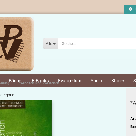
Bl
Alle
Bücher
E-Books
Evangelium
Audio
Kinder
S
»
bauung
*Arbeiten und Vorstehen
Kategorie
*A
Art
Bea