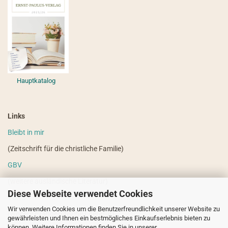
Hauptkatalog
Links
Bleibt in mir
(Zeitschrift für die christliche Familie)
GBV
(weitere ausländische Literatur)
Diese Webseite verwendet Cookies
VdHS
Wir verwenden Cookies um die Benutzerfreundlichkeit unserer Website zu
(weitere evangelistische Literatur)
gewährleisten und Ihnen ein bestmögliches Einkaufserlebnis bieten zu
können. Weitere Informationen finden Sie in unserer