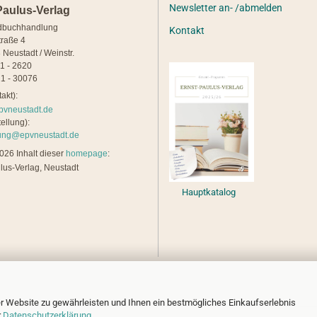
Newsletter an- /abmelden
Paulus-Verlag
dbuchhandlung
Kontakt
traße 4
 Neustadt / Weinstr.
21 - 2620
1 - 30076
akt):
pvneustadt.de
ellung):
lung@epvneustadt.de
26 Inhalt dieser
homepage
:
lus-Verlag, Neustadt
Hauptkatalog
r Website zu gewährleisten und Ihnen ein bestmögliches Einkaufserlebnis
r
Datenschutzerklärung
.