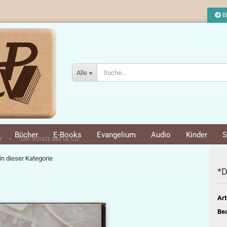
Bl
Alle
Bücher
E-Books
Evangelium
Audio
Kinder
S
»
r
*Der Schatz des GI, CD
 in dieser Kategorie
*D
Art
Bea