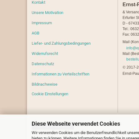
Kontakt
Ernst-
& Versan
Unsere Motivation
Erfurter S
Impressum
D - 67433
Tel.: 063
AGB
Fax: 0632
Mail (Kont
Liefer- und Zahlungsbedingungen
info@e
Widerrufsrecht
Mail (Best
bestel
Datenschutz
©
2017-20
Ernst-Pau
Informationen zu Verteilschriften
Bildnachweise
Cookie Einstellungen
Diese Webseite verwendet Cookies
Vertrag widerrufen
Wir verwenden Cookies um die Benutzerfreundlichkeit unsere
bieten zu können. Weitere Informationen finden Sie in unsere