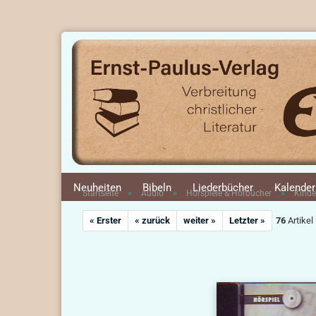
Neuheiten
Bibeln
Liederbücher
Kalender
»
»
»
Startseite
Audio
Hörspiele & Hörbücher
Kinde
« Erster
« zurück
weiter »
Letzter »
76
Artikel