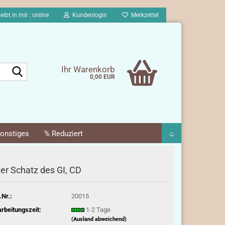
eibt in mir : online
Kundenlogin
Merkzettel
Suche...
Ihr Warenkorb
0,00 EUR
onstiges
% Reduziert
⌂
er Schatz des GI, CD
.Nr.:
20015
rbeitungszeit:
1-2 Tage
(Ausland abweichend)