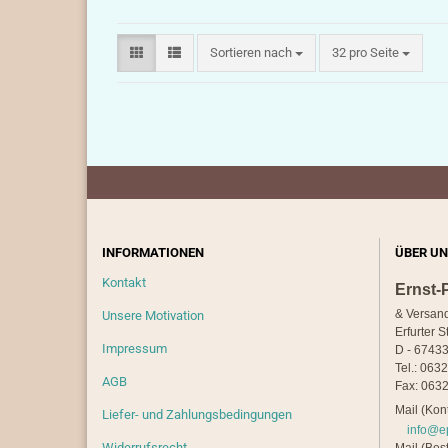
Sortieren nach
pro Seite
Sortieren nach
32 pro Seite
INFORMATIONEN
ÜBER UN
Kontakt
Ernst-
& Versan
Unsere Motivation
Erfurter S
Impressum
D - 67433
Tel.: 063
AGB
Fax: 0632
Mail (Kont
Liefer- und Zahlungsbedingungen
info@e
Widerrufsrecht