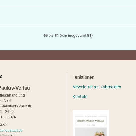
65
bis
81
(von insgesamt
81
)
S
Funktionen
Newsletter an- /abmelden
Paulus-Verlag
dbuchhandlung
Kontakt
traße 4
 Neustadt / Weinstr.
21 - 2620
1 - 30076
akt):
pvneustadt.de