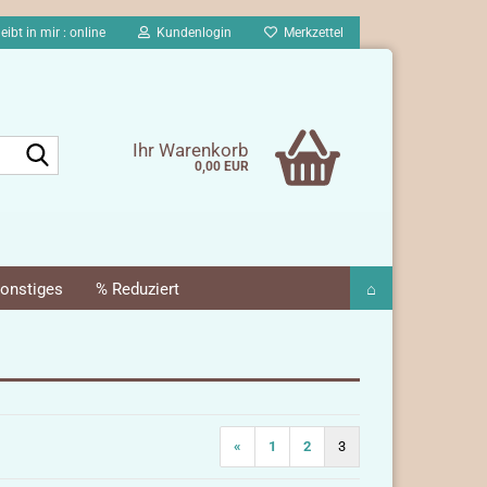
eibt in mir : online
Kundenlogin
Merkzettel
Suche...
Ihr Warenkorb
0,00 EUR
onstiges
% Reduziert
⌂
«
1
2
3