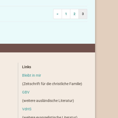
«
1
2
3
Links
Bleibt in mir
(Zeitschrift für die christliche Familie)
GBV
(weitere ausländische Literatur)
VdHS
(weitere evangelistische Literatur)