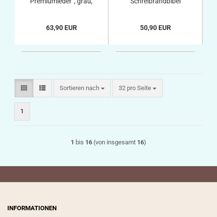
Premiumleder“, grau,
Schreibrandbibel
für große
Schreibrandbibel
63,90 EUR
50,90 EUR
Sortieren nach
pro Seite
Sortieren nach
32 pro Seite
1
1
bis
16
(von insgesamt
16
)
INFORMATIONEN