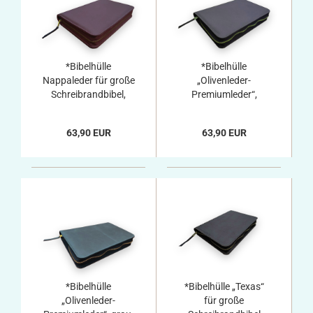
*Bibelhülle
*Bibelhülle
Nappaleder für große
„Olivenleder-
Schreibrandbibel,
Premiumleder“,
dunkelrot
dunkelbraun, für
große
63,90 EUR
63,90 EUR
Schreibrandbibel
*Bibelhülle
*Bibelhülle „Texas“
„Olivenleder-
für große