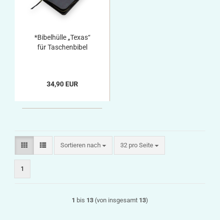
*Bibelhülle „Texas“
für Taschenbibel
34,90 EUR
Sortieren nach
pro Seite
Sortieren nach
32 pro Seite
1
1
bis
13
(von insgesamt
13
)