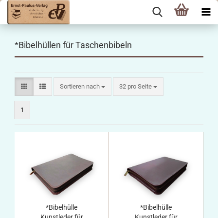
*Bibelhüllen für Taschenbibeln
Sortieren nach
pro Seite
Sortieren nach
32 pro Seite
1
*Bibelhülle
*Bibelhülle
Kunstleder für
Kunstleder für