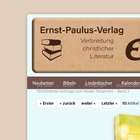
Neuheiten
Bibeln
Liederbücher
Kalender
»
»
»
Startseite
Bücher
Auslegungen
Bibelauslegu
*Einführende Vorträge zum Neuen Testament – Band 2
« Erster
« zurück
weiter »
Letzter »
93
Artikel