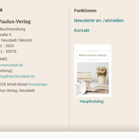
S
Funktionen
Newsletter an- /abmelden
Paulus-Verlag
dbuchhandlung
Kontakt
traße 4
 Neustadt / Weinstr.
21 - 2620
1 - 30076
akt):
pvneustadt.de
ellung):
lung@epvneustadt.de
26 Inhalt dieser
homepage
:
lus-Verlag, Neustadt
Hauptkatalog