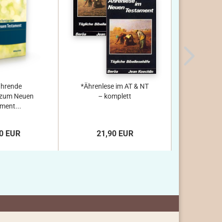
ührende
*Ährenlese im AT & NT
 zum Neuen
– komplett
ment...
0 EUR
21,90 EUR