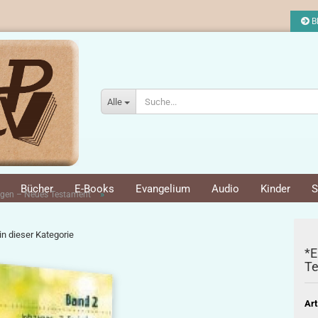
Bl
Alle
Bücher
E-Books
Evangelium
Audio
Kinder
S
»
ngen – Neues Testament
 in dieser Kategorie
*E
Te
Art