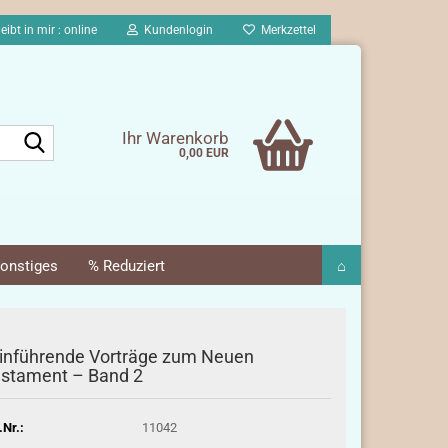
eibt in mir : online
Kundenlogin
Merkzettel
Suche...
Ihr Warenkorb
0,00 EUR
onstiges
% Reduziert
⌂
inführende Vorträge zum Neuen
stament – Band 2
.Nr.:
11042